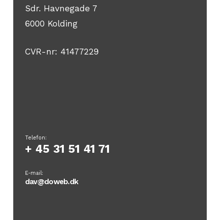
Sdr. Havnegade 7
6000 Kolding
CVR-nr: 41477229
Telefon:
+ 45 31 51 41 71
E-mail:
dav@doweb.dk