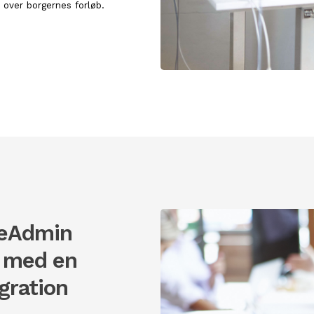
 over borgernes forløb.
ueAdmin
r med en
gration