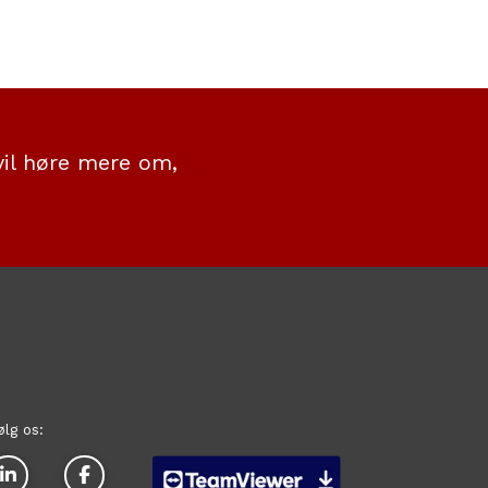
vil høre mere om,
.
ølg os: