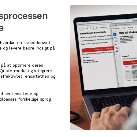
dsprocessen
e
 hvordan en skræddersyet
e og levere bedre indsigt på
 på at optimere deres
s Quote-modul og integrere
 effektivitet, ensartethed og
bud ser ensartede og
lpasses forskellige sprog