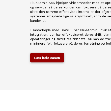
BlueAdmin ApS hjælper virksomheder med at opti
og service, så deres kunder kan fokusere på deres
sikre den samme effektivitet internt er det afgør
systemer arbejdede lige så strømlinet, som de se
kunder til.
I samarbejde med DoWEB har BlueAdmin udvikle
integration, der har effektiviseret deres drift, el
opdateringer og sikret realtidsdata. Nu kan de træ
minimere fejl, fokusere på deres forretning og fo
Læs hele casen