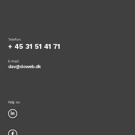
Telefon:
+ 45 31 51 41 71
E-mail:
dav@doweb.dk
Følg os: