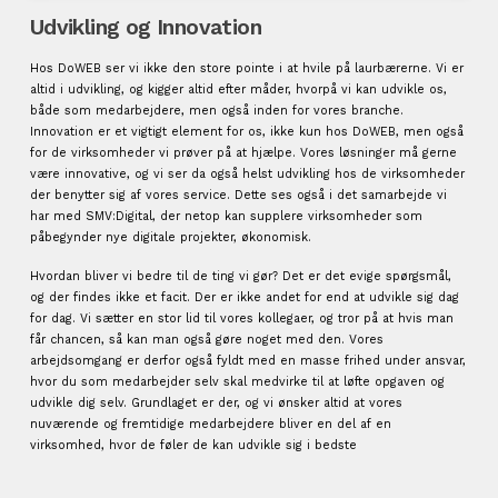
Udvikling og Innovation
Hos DoWEB ser vi ikke den store pointe i at hvile på laurbærerne. Vi er
altid i udvikling, og kigger altid efter måder, hvorpå vi kan udvikle os,
både som medarbejdere, men også inden for vores branche.
Innovation er et vigtigt element for os, ikke kun hos DoWEB, men også
for de virksomheder vi prøver på at hjælpe. Vores løsninger må gerne
være innovative, og vi ser da også helst udvikling hos de virksomheder
der benytter sig af vores service. Dette ses også i det samarbejde vi
har med SMV:Digital, der netop kan supplere virksomheder som
påbegynder nye digitale projekter, økonomisk.
Hvordan bliver vi bedre til de ting vi gør? Det er det evige spørgsmål,
og der findes ikke et facit. Der er ikke andet for end at udvikle sig dag
for dag. Vi sætter en stor lid til vores kollegaer, og tror på at hvis man
får chancen, så kan man også gøre noget med den. Vores
arbejdsomgang er derfor også fyldt med en masse frihed under ansvar,
hvor du som medarbejder selv skal medvirke til at løfte opgaven og
udvikle dig selv. Grundlaget er der, og vi ønsker altid at vores
nuværende og fremtidige medarbejdere bliver en del af en
virksomhed, hvor de føler de kan udvikle sig i bedste