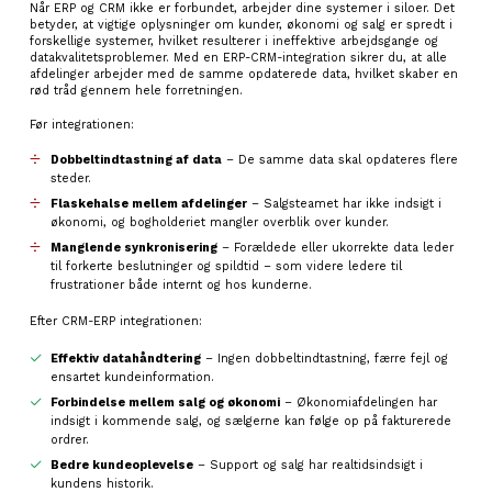
Når ERP og CRM ikke er forbundet, arbejder dine systemer i siloer. Det
betyder, at vigtige oplysninger om kunder, økonomi og salg er spredt i
forskellige systemer, hvilket resulterer i ineffektive arbejdsgange og
datakvalitetsproblemer. Med en ERP-CRM-integration sikrer du, at alle
afdelinger arbejder med de samme opdaterede data, hvilket skaber en
rød tråd gennem hele forretningen.
Før integrationen:
Dobbeltindtastning af data
– De samme data skal opdateres flere
steder.
Flaskehalse mellem afdelinger
– Salgsteamet har ikke indsigt i
økonomi, og bogholderiet mangler overblik over kunder.
Manglende synkronisering
– Forældede eller ukorrekte data leder
til forkerte beslutninger og spildtid – som videre ledere til
frustrationer både internt og hos kunderne.
Efter CRM-ERP integrationen:
Effektiv datahåndtering
– Ingen dobbeltindtastning, færre fejl og
ensartet kundeinformation.
Forbindelse mellem salg og økonomi
– Økonomiafdelingen har
indsigt i kommende salg, og sælgerne kan følge op på fakturerede
ordrer.
Bedre kundeoplevelse
– Support og salg har realtidsindsigt i
kundens historik.