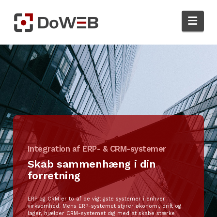
Nav
Integration af ERP- & CRM-systemer
Skab sammenhæng i din
forretning
ERP og CRM er to af de vigtigste systemer i enhver
virksomhed. Mens ERP-systemet styrer økonomi, drift og
lager, hjælper CRM-systemet dig med at skabe stærke