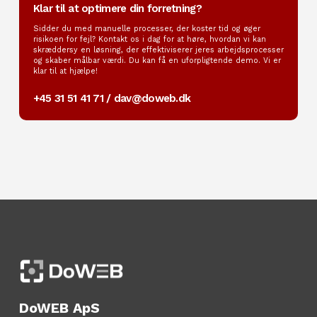
Klar til at optimere din forretning?
Sidder du med manuelle processer, der koster tid og øger
risikoen for fejl? Kontakt os i dag for at høre, hvordan vi kan
skræddersy en løsning, der effektiviserer jeres arbejdsprocesser
og skaber målbar værdi. Du kan få en uforpligtende demo. Vi er
klar til at hjælpe!
+45 31 51 41 71
/
dav@doweb.dk
DoWEB ApS