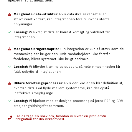
hjælper med at undgå dem:
Manglende data-struktur:
Hvis data ikke er renset eller
struktureret korrekt, kan integrationen føre til inkonsistente
oplysninger.
Løsning:
Vi sikrer, at data er korrekt kortlagt og valideret før
integrationen.
Manglende brugeradoption:
En integration er kun så stærk som de
mennesker, der bruger den. Hvis medarbejdere ikke forstår
fordelene, bliver systemet ikke brugt optimalt.
Løsning:
Vi tilbyder træning og support, så hele virksomheden får
fuldt udbytte af integrationen.
Uklare forretningsprocesser:
Hvis der ikke er en klar definition af,
hvordan data skal flyde mellem systemerne, kan der opstå
ineffektive arbejdsgange.
Løsning:
Vi hjælper med at designe processer, så jeres ERP og CRM
arbejder gnidningsfrit sammen.
Lad os tage en snak om, hvordan vi sikrer en problemfri
integration for din virksomhed.