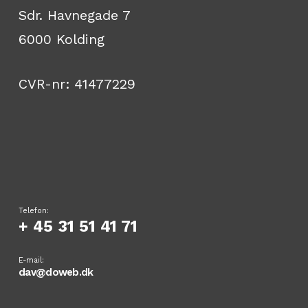
Sdr. Havnegade 7
6000 Kolding
CVR-nr: 41477229
Telefon:
+ 45 31 51 41 71
E-mail:
dav@doweb.dk