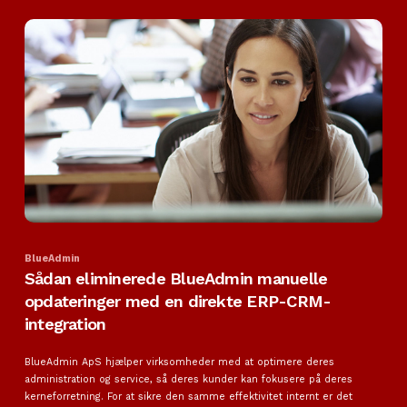
BlueAdmin
Sådan eliminerede BlueAdmin manuelle
opdateringer med en direkte ERP-CRM-
integration
BlueAdmin ApS hjælper virksomheder med at optimere deres
administration og service, så deres kunder kan fokusere på deres
kerneforretning. For at sikre den samme effektivitet internt er det