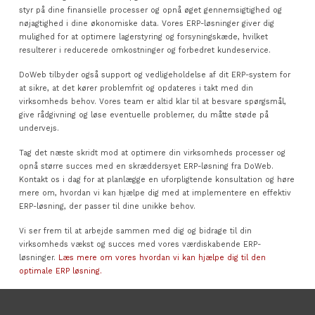
styr på dine finansielle processer og opnå øget gennemsigtighed og
nøjagtighed i dine økonomiske data. Vores ERP-løsninger giver dig
mulighed for at optimere lagerstyring og forsyningskæde, hvilket
resulterer i reducerede omkostninger og forbedret kundeservice.
DoWeb tilbyder også support og vedligeholdelse af dit ERP-system for
at sikre, at det kører problemfrit og opdateres i takt med din
virksomheds behov. Vores team er altid klar til at besvare spørgsmål,
give rådgivning og løse eventuelle problemer, du måtte støde på
undervejs.
Tag det næste skridt mod at optimere din virksomheds processer og
opnå større succes med en skræddersyet ERP-løsning fra DoWeb.
Kontakt os i dag for at planlægge en uforpligtende konsultation og høre
mere om, hvordan vi kan hjælpe dig med at implementere en effektiv
ERP-løsning, der passer til dine unikke behov.
Vi ser frem til at arbejde sammen med dig og bidrage til din
virksomheds vækst og succes med vores værdiskabende ERP-
løsninger.
Læs mere om vores hvordan vi kan hjælpe dig til den
optimale ERP løsning.