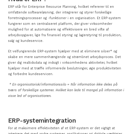
ERP står for Enterprise Resource Planning, hvilket refererer til en
omfattende softwareløsning, der integrerer og styrer forskellige
forretningsprocesser og -funktioner i en organisation. Et ERP-system
fungerer som en centraliseret platform, der giver virksomheder
mulighed for at automatisere og effektivisere en bred vifte af
arbejdsopgaver, lige fra finansiel styring og lagerstyring til produktion,
salg og kundeservice.
Et velfungerende ERP-system hjælper med at eliminere siloer* og
skabe en mere sammenhængende og strømlinet arbejdsproces. Det
giver dig realtidsdata og indsigt i virksomhedens aktiviteter, hvilket
hjælper med at træffe informerede beslutninger, øge produktiviteten
og forbedre kundeservicen.
* En organisatorisk/informationssilo = Når information ikke deles på
tværs af forskellige systemer. Hvilket kan lede til mangel på information i
visse led af organisationen.
ERP-systemintegration
For at maksimere effektiviteten af et ERP-system er det vigtigt at
integrere det med andre systemer, applikationer og digitale værktøjer,