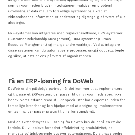
som virksomheden bruger. Integrationen muliggør en problemfri
udveksling af data mellem forskellige systemer og sikrer, at
virksomhedens information er opdateret og tilgængelig på tværs af alle
afdelinger.
ERP-systemer kan integreres med regnskabssoftware, CRM-systemer
(Customer Relationship Management), HRM-systemer (Human
Resource Management) og mange andre værktøjer. Ved at integrere
disse systemer kan du automatisere processer, undgå dobbeltarbejde
og sikre, at data er ens på tværs af organisationen.
Få en ERP-løsning fra DoWeb
DoWeb er din pålidelige partner, når det kommer til at implementere
og tilpasse et ERP-system, der passer til din virksomheds specifikke
behov. Vores erfarne team af ERP-specialister har ekspertise inden for
forskellige brancher og kan hjælpe med at designe og implementere
en løsning, der passer præcis til dine forretningsmål.
Med en skræddersyet ERP-løsning fra DoWeb kan du opnå en række
fordele. Du vil opleve forbedret effektivitet og produktivitet, da
manuelle og tidskrævende opgaver automatiseres. Du vil have bedre