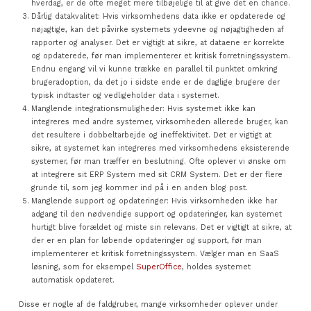
hverdag, er de ofte meget mere tilbøjelige til at give det en chance.
Dårlig datakvalitet: Hvis virksomhedens data ikke er opdaterede og
nøjagtige, kan det påvirke systemets ydeevne og nøjagtigheden af
rapporter og analyser. Det er vigtigt at sikre, at dataene er korrekte
og opdaterede, før man implementerer et kritisk forretningssystem.
Endnu engang vil vi kunne trække en parallel til punktet omkring
brugeradoption, da det jo i sidste ende er de daglige brugere der
typisk indtaster og vedligeholder data i systemet.
Manglende integrationsmuligheder: Hvis systemet ikke kan
integreres med andre systemer, virksomheden allerede bruger, kan
det resultere i dobbeltarbejde og ineffektivitet. Det er vigtigt at
sikre, at systemet kan integreres med virksomhedens eksisterende
systemer, før man træffer en beslutning. Ofte oplever vi ønske om
at integrere sit ERP System med sit CRM System. Det er der flere
grunde til, som jeg kommer ind på i en anden blog post.
Manglende support og opdateringer: Hvis virksomheden ikke har
adgang til den nødvendige support og opdateringer, kan systemet
hurtigt blive forældet og miste sin relevans. Det er vigtigt at sikre, at
der er en plan for løbende opdateringer og support, før man
implementerer et kritisk forretningssystem. Vælger man en SaaS
løsning, som for eksempel
SuperOffice
, holdes systemet
automatisk opdateret.
Disse er nogle af de faldgruber, mange virksomheder oplever under