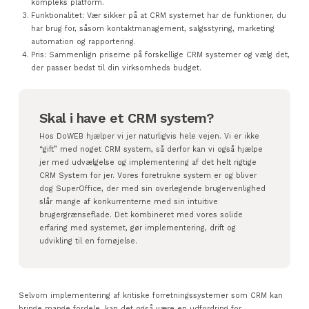
kompleks platform.
Funktionalitet: Vær sikker på at CRM systemet har de funktioner, du
har brug for, såsom kontaktmanagement, salgsstyring, marketing
automation og rapportering.
Pris: Sammenlign priserne på forskellige CRM systemer og vælg det,
der passer bedst til din virksomheds budget.
Skal i have et CRM system?
Hos DoWEB hjælper vi jer naturligvis hele vejen. Vi er ikke
“gift” med noget CRM system, så derfor kan vi også hjælpe
jer med udvælgelse og implementering af det helt rigtige
CRM System for jer. Vores foretrukne system er og bliver
dog SuperOffice, der med sin overlegende brugervenlighed
slår mange af konkurrenterne med sin intuitive
brugergrænseflade. Det kombineret med vores solide
erfaring med systemet, gør implementering, drift og
udvikling til en fornøjelse.
Selvom implementering af kritiske forretningssystemer som CRM kan
bringe mange fordele, kan det også være en udfordring for