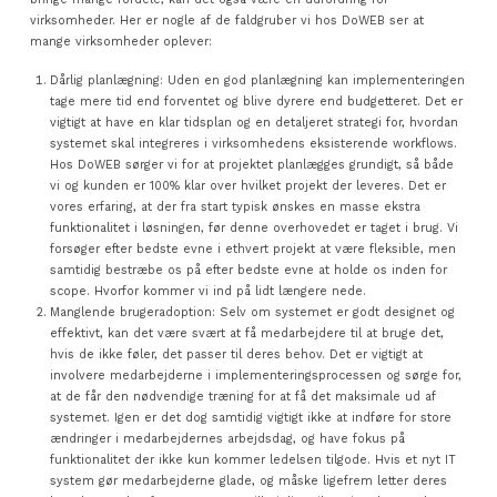
virksomheder. Her er nogle af de faldgruber vi hos DoWEB ser at
mange virksomheder oplever:
Dårlig planlægning: Uden en god planlægning kan implementeringen
tage mere tid end forventet og blive dyrere end budgetteret. Det er
vigtigt at have en klar tidsplan og en detaljeret strategi for, hvordan
systemet skal integreres i virksomhedens eksisterende workflows.
Hos DoWEB sørger vi for at projektet planlægges grundigt, så både
vi og kunden er 100% klar over hvilket projekt der leveres. Det er
vores erfaring, at der fra start typisk ønskes en masse ekstra
funktionalitet i løsningen, før denne overhovedet er taget i brug. Vi
forsøger efter bedste evne i ethvert projekt at være fleksible, men
samtidig bestræbe os på efter bedste evne at holde os inden for
scope. Hvorfor kommer vi ind på lidt længere nede.
Manglende brugeradoption: Selv om systemet er godt designet og
effektivt, kan det være svært at få medarbejdere til at bruge det,
hvis de ikke føler, det passer til deres behov. Det er vigtigt at
involvere medarbejderne i implementeringsprocessen og sørge for,
at de får den nødvendige træning for at få det maksimale ud af
systemet. Igen er det dog samtidig vigtigt ikke at indføre for store
ændringer i medarbejdernes arbejdsdag, og have fokus på
funktionalitet der ikke kun kommer ledelsen tilgode. Hvis et nyt IT
system gør medarbejderne glade, og måske ligefrem letter deres