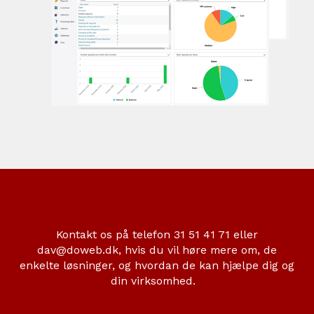
Kontakt os på telefon 31 51 41 71 eller
dav@doweb.dk, hvis du vil høre mere om, de
enkelte løsninger, og hvordan de kan hjælpe dig og
din virksomhed.